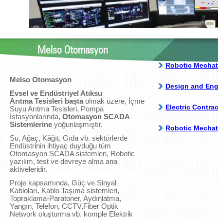
Melso Otomasyon
Melso Otomasyon
Evsel ve Endüstriyel Atıksu
Arıtma Tesisleri başta
olmak üzere, İçme
Suyu Arıtma Tesisleri, Pompa
İstasyonlarında,
Otomasyon SCADA
Sistemlerine
yoğunlaşmıştır.
Su, Ağaç, Kâğıt, Gıda vb. sektörlerde
Endüstrinin ihtiyaç duyduğu tüm
Otomasyon SCADA sistemleri, Robotic
yazılım, test ve devreye alma ana
aktiveleridir.
Proje kapsamında, Güç ve Sinyal
Kabloları, Kablo Taşıma sistemleri,
Topraklama-Paratoner, Aydınlatma,
Yangın, Telefon, CCTV,
Fiber Optik
Network oluşturma
vb. komple Elektrik